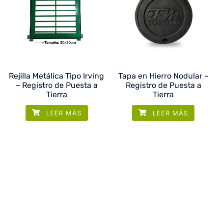
Rejilla Metálica Tipo Irving
Tapa en Hierro Nodular –
– Registro de Puesta a
Registro de Puesta a
Tierra
Tierra
LEER MÁS
LEER MÁS