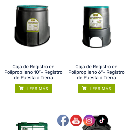
Caja de Registro en
Caja de Registro en
Polipropileno 10″- Registro
Polipropileno 6″- Registro
de Puesta a Tierra
de Puesta a Tierra
LEER MÁS
LEER MÁS