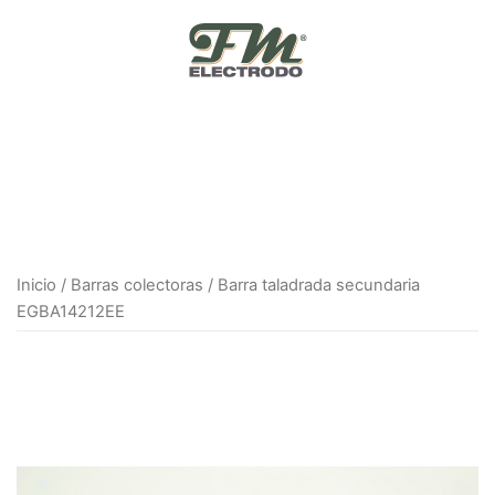
Skip
to
content
Inicio
/
Barras colectoras
/ Barra taladrada secundaria
EGBA14212EE