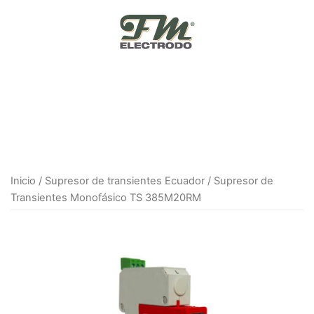
Skip
to
content
Inicio
/
Supresor de transientes Ecuador
/ Supresor de
Transientes Monofásico TS 385M20RM