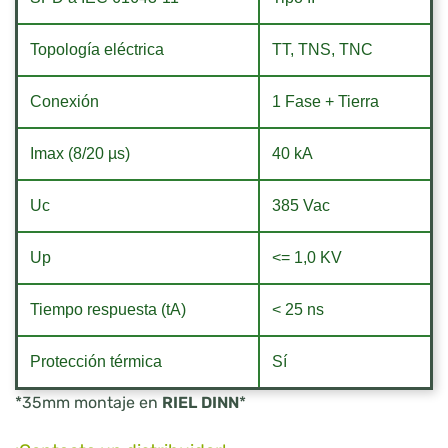
Topología eléctrica
TT, TNS, TNC
Conexión
1 Fase + Tierra
Imax (8/20 µs)
40 kA
Uc
385 Vac
Up
<= 1,0 KV
Tiempo respuesta (tA)
< 25 ns
Protección térmica
Sí
*35mm montaje en
RIEL DINN
*