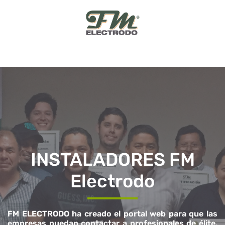
Skip
to
content
INSTALADORES FM
Electrodo
FM ELECTRODO ha creado el portal web para que las
empresas puedan contactar a profesionales de élite,